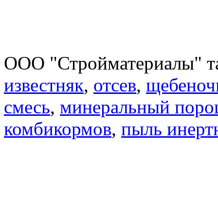
ООО "Стройматериалы" та
известняк
,
отсев
,
щебеноч
смесь
,
минеральный пор
комбикормов
,
пыль инерт
Телефон/факс:
+
7
(39033) 26-556
© ООО "Стройматериалы" 2021